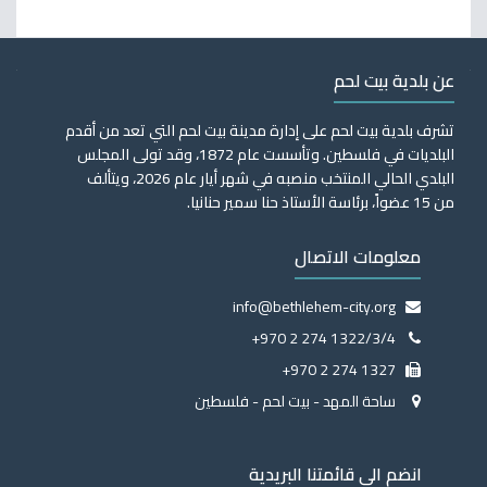
عن بلدية بيت لحم
تشرف بلدية بيت لحم على إدارة مدينة بيت لحم التي تعد من أقدم
البلديات في فلسطين. وتأسست عام 1872، وقد تولى المجلس
البلدي الحالي المنتخب منصبه في شهر أيار عام 2026، ويتألف
من 15 عضواً، برئاسة الأستاذ حنا سمير حنانيا.
معلومات الاتصال
info@bethlehem-city.org
+970 2 274 1322/3/4
+970 2 274 1327
ساحة المهد - بيت لحم - فلسطين
انضم الى قائمتنا البريدية