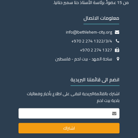
من 15 عضواً، برئاسة الأستاذ حنا سمير حنانيا.
معلومات الاتصال
info@bethlehem-city.org
+970 2 274 1322/3/4
+970 2 274 1327
ساحة المهد - بيت لحم - فلسطين
انضم الى قائمتنا البريدية
اشترك بالقائمةالبريدية لتبقى على اطلاع بأخبار وفعاليات
بلدية بيت لحم