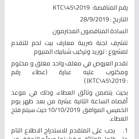
رقم المناقصة: KTC\45\2019
التاريخ : 28/9/2019
السادة المناقصون المحترمون
تتشرف لجنة ضريبة معارف بيت لحم للتقدم
لمشروع : توريد وتركيب شبابيك المنيوم
تقدم العروض في مغلف واحد مغلق و مختوم
ومكتوب عليه عبارة (عطاء رقم
: KTC\45\2019) )
بحيث يتضمن وثائق العطاء، وذلك في موعد
أقصاه الساعة الثانية عشرة من بعد ظهر يوم
الخميس،
الموافق 10/10/2019 حيث سيتم فتح
العطاء.
1. يجب على المتقدم للاستدراج الاطلاع التام
على كامل الوثائق و قراءتها جيداً و التحقق من