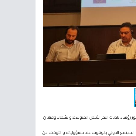
بيت لحم الأستاذ حنا حنانيا في مهرجان مواطني المتوسط في مدينة كاتانيا في صقلية، وذلك خلال الفترة 2-5/6/2022، بحضور رؤساء بلديات البحر الأبيض المتوسط و نشطاء وفنانين
الب المجتمع الدولي بالوقوف عند مسؤولياته و التوقف عن