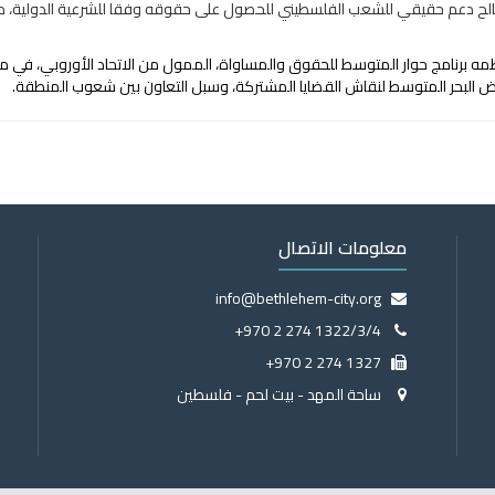
صالح دعم حقيقي للشعب الفلسطيني للحصول على حقوقه وفقا للشرعية الدولية، مؤ
برنامج حوار المتوسط للحقوق والمساواة، الممول من الاتحاد الأوروبي، في مدينة ك
ض البحر المتوسط لنقاش القضايا المشتركة، وسبل التعاون بين شعوب المنطقة.
معلومات الاتصال
info@bethlehem-city.org
+970 2 274 1322/3/4
+970 2 274 1327
ساحة المهد - بيت لحم - فلسطين