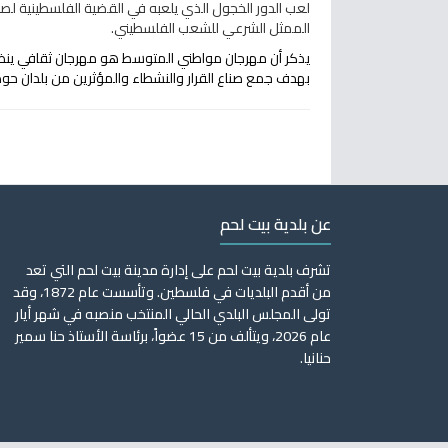
لعب الدور الخجول الذي يلعبه في القضية الفلسطينية ل
الممثل الشرعي للشعب الفلسطيني.
يذكر أن مهرجان مواطني المتوسط هو مهرجان ثقافي ينظمه 
بهدف جمع صناع القرار والنشطاء والمؤثرين من بلدان حو
عن بلدية بيت لحم
تشرف بلدية بيت لحم على إدارة مدينة بيت لحم التي تعد
من أقدم البلديات في فلسطين. وتأسست عام 1872، وقد
تولى المجلس البلدي الحالي المنتخب منصبه في شهر أيار
عام 2026، ويتألف من 15 عضواً، برئاسة الأستاذ حنا سمير
حنانيا.