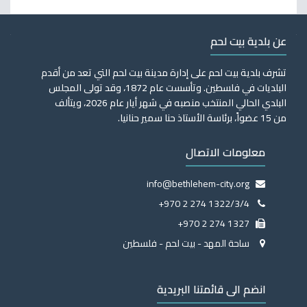
عن بلدية بيت لحم
تشرف بلدية بيت لحم على إدارة مدينة بيت لحم التي تعد من أقدم
البلديات في فلسطين. وتأسست عام 1872، وقد تولى المجلس
البلدي الحالي المنتخب منصبه في شهر أيار عام 2026، ويتألف
من 15 عضواً، برئاسة الأستاذ حنا سمير حنانيا.
معلومات الاتصال
info@bethlehem-city.org
+970 2 274 1322/3/4
+970 2 274 1327
ساحة المهد - بيت لحم - فلسطين
انضم الى قائمتنا البريدية