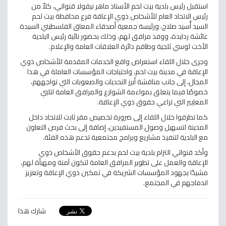
استقبل رئيس بلدية بيت لحم الأستاذ ماهر نيقولا قنواتي، كلاً من
رئيس الاتحاد العام للأشخاص ذوي الإعاقة فرع محافظة بيت لحم
السيد أُسيد صلاح، ورئيسة جمعية أصدقاء المعاق الفلسطيني السيدة
عائشة ردايدة، ووفد مرافق لهم، وذلك بحضور نائبة رئيس البلدية
الأخت لوسي ثلجية وطاقم دائرة العلاقات العامة والإعلام.
وجرى خلال اللقاء استعراض واقع الخدمات المقدمة للأشخاص ذوي
الإعاقة في مدينة بيت لحم، واحتياجات المؤسسات العاملة في هذا
المجال، إلى جانب مناقشة أبرز التحديات والصعوبات التي تواجههم،
خصوصًا فيما يتعلق بمواءمة الشوارع والمرافق العامة لتلبي
المعايير التي تراعي حقوق ذوي الإعاقة
.
كما تطرقوا خلال اللقاء إلى ضرورة تخصيص مقر ثابت للاتحاد داخل
المدينة لتسهيل وصول المستفيدين، إضافة إلى بحث فرص التعاون
مع البلدية لتنفيذ مشاريع وبرامج مجتمعية تدعم هذه الفئة
.
وأكد قنواتي التزام بلدية بيت لحم بدعم حقوق الأشخاص ذوي
الإعاقة والعمل على تطوير المرافق العامة لتكون آمنة ومهيأة لهم،
مشيدًا بجهود المؤسسات الشريكة في تمكين ذوي الإعاقة وتعزيز
اندماجهم في المجتمع.
شارك هذا