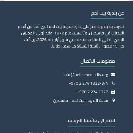
عن بلدية بيت لحم
تشرف بلدية بيت لحم على إدارة مدينة بيت لحم التي تعد من أقدم
البلديات في فلسطين. وتأسست عام 1872، وقد تولى المجلس
البلدي الحالي المنتخب منصبه في شهر أيار عام 2026، ويتألف
من 15 عضواً، برئاسة الأستاذ حنا سمير حنانيا.
معلومات الاتصال
info@bethlehem-city.org
+970 2 274 1322/3/4
+970 2 274 1327
ساحة المهد - بيت لحم - فلسطين
انضم الى قائمتنا البريدية