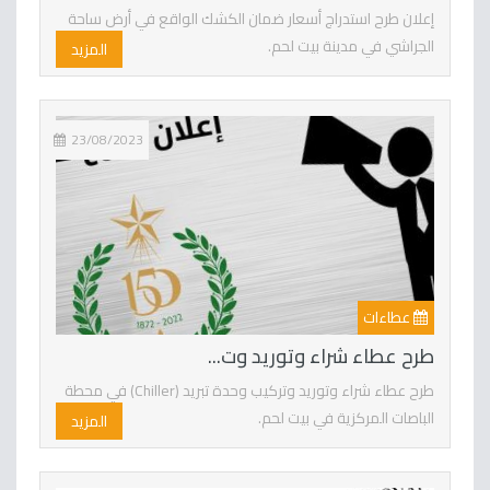
إعلان طرح استدراج أسعار ضمان الكشك الواقع في أرض ساحة
الجراشي في مدينة بيت لحم.
المزيد
23/08/2023
عطاءات
طرح عطاء شراء وتوريد وت...
طرح عطاء شراء وتوريد وتركيب وحدة تبريد (Chiller) في محطة
الباصات المركزية في بيت لحم.
المزيد