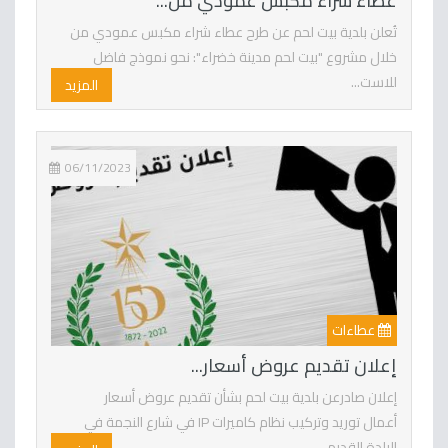
عطاء شراء مكبس عمودي من...
تُعلن بلدية بيت لحم عن طرح عطاء شراء مكبس عمودي من
خلال مشروع "بيت لحم مدينة خضراء": نحو نموذج فاضل
للاست...
المزيد
06/11/2023
عطاءات
إعلان تقديم عروض أسعار...
إعلان صادرعن بلدية بيت لحم بشأن تقديم عروض أسعار
أعمال توريد وتركيب نظام كاميرات IP في شارع النجمة في
البلدة القديم...