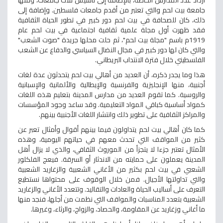
ازداد عدد المدارس الخاصة، بالإضافة إلى تأسيس ثلاث جامعات، ومنها
جامعة بيت لحم والتي تعتبر من أقدم جامعات فلسطين. وإضافة إلى
ذلك، كان للصحافة في بيت لحم دور كبير في تطور الحياة الثقافية
فقد ظهرت أول مجلة علمية ثقافية اجتماعية في بيت لحم عام
1919م باسم "مجلة بيت لحم"، ثم حلت محلها جريدة "صوت الشعب"
والتي كان لها دور كبير في مجال النضال السياسي والدفاع عن الشعب
الفلسطيني خلال فترة الانتداب البريطاني.
هذا وما يجدر ذكره، أن العديد من أهالي بيت لحم يتحدثون عدة لغات
أجنبية، منها الإنجليزية والفرنسية والإيطالية والألمانية والإسبانية
والروسية. كما تقوم العديد من مدارس المدينة بتعليم هذه اللغات
كمواد أساسية كباقي المواد التعليمية. وقد ساعد وجود المؤسسات
والمراكز الثقافية على تطوير ذلك وانتشار اللغات الأجنبية بينهم.
كما كان أهالي بيت لحم يتداولون فيما بينهم أقوال وأمثال تعبر عن
كثير من المواقف التي تحدث معهم في حياتهم اليومية، وهذه
الأمثال تعتبر جزءا لا يتجزأ من الموروث الثقافي، والذي لا يزال أهل
المدينة يعملون على حمايته من الاندثار أو السرقة. فيعج الفلكلور
الشعبي في بيت لحم بكثير من الأغاني الشعبية والزغاريد الشعبية
والتي تداولتها الأجيال. فمن خلال الوقوف على محتواها نستطيع
التعرف على أساليب الحياة والعادات والتقاليد. وتتعدد الأغاني والزغاريد
الشعبية بتعدد المناسبات والمواقف التي نظمت من أجلها، فنجد منها
ما أغاني وزغاريد عن المقاومة، والحصاد، والزواج، والرثاء، وغيرها.