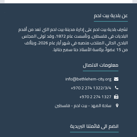
عن بلدية بيت لحم
تشرف بلدية بيت لحم على إدارة مدينة بيت لحم التي تعد من أقدم
البلديات في فلسطين. وتأسست عام 1872، وقد تولى المجلس
البلدي الحالي المنتخب منصبه في شهر أيار عام 2026، ويتألف
من 15 عضواً، برئاسة الأستاذ حنا سمير حنانيا.
معلومات الاتصال
info@bethlehem-city.org
+970 2 274 1322/3/4
+970 2 274 1327
ساحة المهد - بيت لحم - فلسطين
انضم الى قائمتنا البريدية