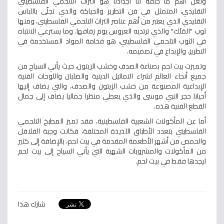
ولعل أهم ما خلفه لنا أجدادنا هو التراث التلحمي الفلسطيني
التقليدي، المتمثل في فن التطريز والحياكة والذي تجلّى باللباس
التقليدي الذي يعتبر من أهم عناصر التراث التلحمي الفلسطيني، ومنها
ثوب "المَلَك" والذي ترتديه العروس يوم زفافها. وما يسترعي الانتباه
في الثوب التلحمي الفلسطيني، هو فخامة المواد المستخدمة في
التطريز، والإبداع في تصميمه.
وتميزت بيت لحم بصناعة الصدف وخشب الزيتون، حيث يأتي السياح من
جميع أنحاء العالم لشراء التماثيل الدينية والصلبان واللوحات الفنية
الإبداعية المصنوعة من خشب الزيتون والصدف، والتي يضاف إليها
أحيانا حجر النبي موسى والذي يعطي منظرا جماليا يضاف إلى جمال
القطع الفنية هذه.
أما عن المأكولات الشعبية الفلسطينية، فقد تميز المطبخ التلحمي
الفلسطيني بتعدد الأطباق اللذيذة المختلفة، فكانت وجبة الفلافل
والحمص من أشهر الأطعمة المقدمة في بيت لحم، بالإضافة إلى كثير
من المأكولات والمشروبات الشهية التي يأتي السياح إلى بيت لحم
ليجدها فقط في بيت لحم.
شارك هذا